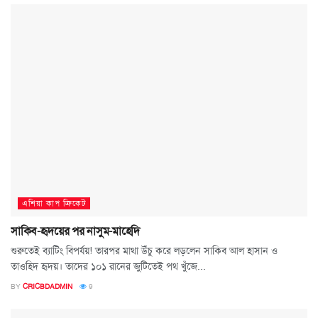
এশিয়া কাপ ক্রিকেট
সাকিব-হৃদয়ের পর নাসুম-মাহেদি
শুরুতেই ব্যাটিং বিপর্যয়! তারপর মাথা উঁচু করে লড়লেন সাকিব আল হাসান ও
তাওহিদ হৃদয়। তাদের ১০১ রানের জুটিতেই পথ খুঁজে...
BY
CRICBDADMIN
9