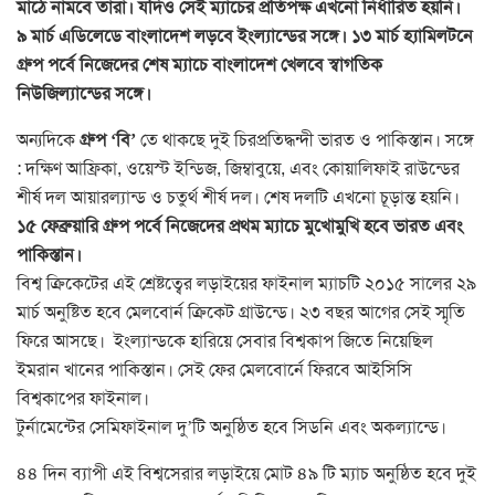
মাঠে নামবে তারা। যদিও সেই ম্যাচের প্রতিপক্ষ এখনো নির্ধারিত হয়নি।
৯ মার্চ এডিলেডে বাংলাদেশ লড়বে ইংল্যান্ডের সঙ্গে। ১৩ মার্চ হ্যামিলটনে
গ্রুপ পর্বে নিজেদের শেষ ম্যাচে বাংলাদেশ খেলবে স্বাগতিক
নিউজিল্যান্ডের সঙ্গে।
অন্যদিকে
গ্রুপ ‘বি’
তে থাকছে দুই চিরপ্রতিদ্ধন্দী ভারত ও পাকিস্তান। সঙ্গে
: দক্ষিণ আফ্রিকা, ওয়েস্ট ইন্ডিজ, জিম্বাবুয়ে, এবং কোয়ালিফাই রাউন্ডের
শীর্ষ দল আয়ারল্যান্ড ও চতুর্থ শীর্ষ দল। শেষ দলটি এখনো চূড়ান্ত হয়নি।
১৫ ফেব্রুয়ারি গ্রুপ পর্বে নিজেদের প্রথম ম্যাচে মুখোমুখি হবে ভারত এবং
পাকিস্তান।
বিশ্ব ক্রিকেটের এই শ্রেষ্টত্বের লড়াইয়ের ফাইনাল ম্যাচটি ২০১৫ সালের ২৯
মার্চ অনুষ্টিত হবে মেলবোর্ন ক্রিকেট গ্রাউন্ডে। ২৩ বছর আগের সেই স্মৃতি
ফিরে আসছে। ইংল্যান্ডকে হারিয়ে সেবার বিশ্বকাপ জিতে নিয়েছিল
ইমরান খানের পাকিস্তান। সেই ফের মেলবোর্নে ফিরবে আইসিসি
বিশ্বকাপের ফাইনাল।
টুর্নামেন্টের সেমিফাইনাল দু’টি অনুষ্ঠিত হবে সিডনি এবং অকল্যান্ডে।
৪৪ দিন ব্যাপী এই বিশ্বসেরার লড়াইয়ে মোট ৪৯ টি ম্যাচ অনুষ্ঠিত হবে দুই