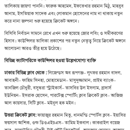
তালিকায় জায়গা পাননি। ফারুক আহমেদ, ইফতেখার রহমান মিঠু, মাহবুব
আনাম, ইসতিয়াক সাদেক এবং লোকমান হোসেনের নাম না থাকায় নতুন
করে নানা জল্পনা শুরু হয়েছে ক্রিকেট অঙ্গনে।
বিসিবি নির্বাচন সামনে রেখে এখন শুরু হয়েছে জোর লবিং ও সমীকরণের
হিসাব। কাউন্সিলর তালিকা প্রকাশের পর নতুন নেতৃত্ব নিয়ে ক্রিকেট অঙ্গনে
আলোচনা আরও তীব্র হয়ে উঠেছে।
বিভিন্ন ক্যাটাগরিতে কাউন্সিলর হওয়া উল্লেখযোগ্য ব্যক্তি
ঢাকার বিভিন্ন ক্লাব থেকে :
লিজেন্ডস অব রূপগঞ্জ– লুৎফর রহমান বাদল,
আবাহনী– ফাহিম সিনহা, মোহামেডান– মাসুদুজ্জামান, প্রাইম ব্যাংক–
তানজিল চৌধুরী, বসুন্ধরা স্ট্রাইকার্স– তাসবির উল ইসলাম, ব্রাদার্স
ইউনিয়ন– ইসরাক হোসেন, পারটেক্স স্পোর্টিং ক্লাব ক্রিকেট ক্লাব– আজিজ
আল কায়সার, সিটি ক্লাব– মইনুল হক মইন।
উত্তরা ক্রিকেট ক্লাব:
ফায়াজুর রহমান মিতু, ধানমন্ডি স্পোর্টস ক্লাব– ইয়াসির
ফয়সাল আশিক, ওল্ড ডিওএইচএস– তামিম ইকবাল। কাকরাইল বয়েজ