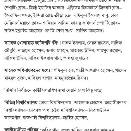
ক্লাব– সালাউদ্দিন চৌধুরী, ট্রাই স্টেট ক্রিকেটার্স– আমজাদ হোসেন, আজাদ
স্পোর্টিং ক্লাব– মির্জা ইয়াসির আব্বাস, এক্সিউম ক্রিকেটার্স ক্রিকেট ক্লাব–
ইসরাফিল খসরু, ইন্দিরা রোড ক্রীড়া চক্র– রফিকুল ইসলাম বাবু, ঢাকা
মেরিনার্স ইয়াংস ক্লাব– শানিয়ান তানিম, ফায়ার ফাইটার্স স্পোর্টিং ক্লাব–
সাঈদ ইব্রাহিম আহমেদ, প্রগতি সেবা সংঘ– সাব্বির আহমেদ।
সাবেক খেলোয়াড় ক্যাটাগরি ‘সি’ :
নাঈম ইসলাম, সৈয়দ রাসেল, নাদিফ
চৌধুরি, নাজমুল হোসেন, ডলার মাহমুদ, মাজহার উদ্দিন, শামসুর রহমান,
নাজিম উদ্দিন, নাফিস ইকবাল খান, তালহা জুবায়ের।
সাবেক অধিনায়কদের মধ্যে :
শফিকুল হক, গাজী আশরাফ হোসেন, খালেদ
মাহমুদ সুজন, হাবিবুল বাশার, মাহমুদউল্লাহ রিয়াদ।
বিসিবি নির্বাচনে কাউন্সিলরশিপ জমা দেয়নি বেশ কিছু সংস্থা
বিভিন্ন বিশ্ববিদ্যালয় :
ঢাকা বিশ্ববিদ্যালয়– শাহাদাত হোসেন, জাহাঙ্গীরনগর
বিশ্ববিদ্যালয়– দেবব্রত পাল, চট্টগ্রাম বিশ্ববিদ্যালয়– সিরাজউদ্দিন
আলমগীর, রাজশাহী বিশ্ববিদ্যালয়– জাহিদ হোসেন,
জাতীয় ক্রীড়া পরিষদ :
কবির খান, রুহুল আমিন, সরফরাজ আহমেদ,